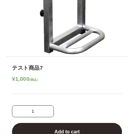
テスト商品7
¥
1,000
テ
ス
ト
商
品
7
Add to cart
quantity